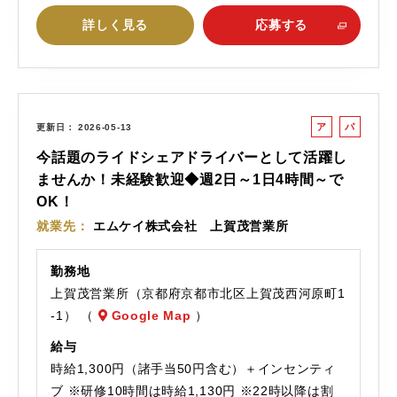
詳しく見る
応募する
ア
パ
更新日
2026-05-13
ル
ー
今話題のライドシェアドライバーとして活躍し
バ
ト
ませんか！未経験歓迎◆週2日～1日4時間～で
イ
OK！
ト
就業先
エムケイ株式会社 上賀茂営業所
勤務地
上賀茂営業所（京都府京都市北区上賀茂西河原町1
-1） （
Google Map
）
給与
時給1,300円（諸手当50円含む）＋インセンティ
ブ ※研修10時間は時給1,130円 ※22時以降は割