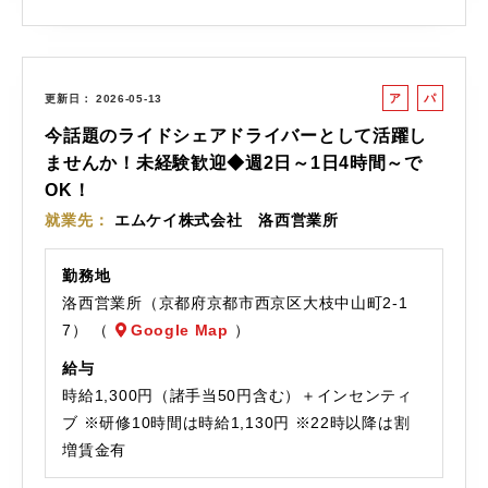
ア
パ
更新日
2026-05-13
ル
ー
今話題のライドシェアドライバーとして活躍し
バ
ト
ませんか！未経験歓迎◆週2日～1日4時間～で
イ
OK！
ト
就業先
エムケイ株式会社 洛西営業所
勤務地
洛西営業所（京都府京都市西京区大枝中山町2-1
7） （
Google Map
）
給与
時給1,300円（諸手当50円含む）＋インセンティ
ブ ※研修10時間は時給1,130円 ※22時以降は割
増賃金有