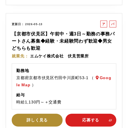
ア
パ
更新日
2026-05-13
ル
ー
【京都市伏見区】午前中・週3日～勤務の事務パ
バ
ト
ートさん募集◆経験・未経験問わず歓迎◆男女
イ
どちらも歓迎
ト
就業先
エムケイ株式会社 伏見営業所
勤務地
京都府京都市伏見区竹田中川原町53-1 （
Goog
le Map
）
給与
時給1,130円～＋交通費
詳しく見る
応募する