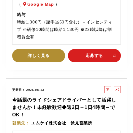
（
Google Map
）
給与
時給1,300円（諸手当50円含む）＋インセンティ
ブ ※研修10時間は時給1,130円 ※22時以降は割
増賃金有
詳しく見る
応募する
ア
パ
更新日
2026-05-13
ル
ー
今話題のライドシェアドライバーとして活躍し
バ
ト
ませんか！未経験歓迎◆週2日～1日4時間～で
イ
OK！
ト
就業先
エムケイ株式会社 伏見営業所