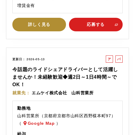
増賃金有
詳しく見る
応募する
ア
パ
更新日
2026-05-13
ル
ー
今話題のライドシェアドライバーとして活躍し
バ
ト
ませんか！未経験歓迎◆週2日～1日4時間～で
イ
OK！
ト
就業先
エムケイ株式会社 山科営業所
勤務地
山科営業所（京都府京都市山科区西野楳本町97）
（
Google Map
）
給与