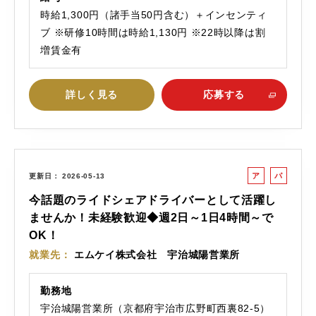
時給1,300円（諸手当50円含む）＋インセンティ
ブ ※研修10時間は時給1,130円 ※22時以降は割
増賃金有
詳しく見る
応募する
ア
パ
更新日
2026-05-13
ル
ー
今話題のライドシェアドライバーとして活躍し
バ
ト
ませんか！未経験歓迎◆週2日～1日4時間～で
イ
OK！
ト
就業先
エムケイ株式会社 宇治城陽営業所
勤務地
宇治城陽営業所（京都府宇治市広野町西裏82-5）