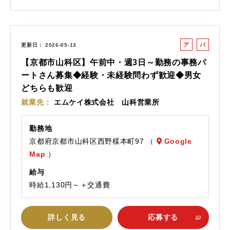
ア
パ
更新日
2026-05-13
ル
ー
【京都市山科区】午前中・週3日～勤務の事務パ
バ
ト
ートさん募集◆経験・未経験問わず歓迎◆男女
イ
どちらも歓迎
ト
就業先
エムケイ株式会社 山科営業所
勤務地
京都府京都市山科区西野楳本町97 （
Google
Map
）
給与
時給1,130円～＋交通費
詳しく見る
応募する