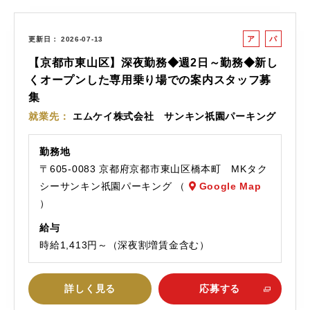
ア
パ
更新日
2026-07-13
ル
ー
【京都市東山区】深夜勤務◆週2日～勤務◆新し
バ
ト
くオープンした専用乗り場での案内スタッフ募
イ
集
ト
就業先
エムケイ株式会社 サンキン祇園パーキング
勤務地
〒605-0083 京都府京都市東山区橋本町 MKタク
シーサンキン祇園パーキング （
Google Map
）
給与
時給1,413円～（深夜割増賃金含む）
詳しく見る
応募する